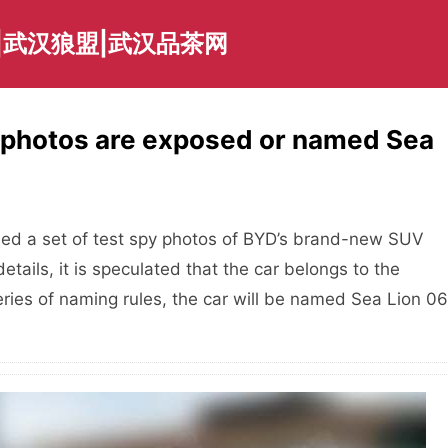
|武汉狼盟|武汉品茶网
photos are exposed or named Sea
ed a set of test spy photos of BYD’s brand-new SUV
tails, it is speculated that the car belongs to the
ries of naming rules, the car will be named Sea Lion 06