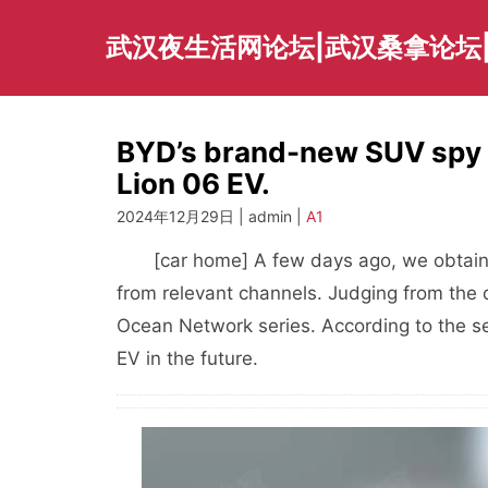
Skip
to
武汉夜生活网论坛|武汉桑拿论坛
content
BYD’s brand-new SUV spy 
Lion 06 EV.
2024年12月29日 | admin |
A1
[car home]
A few days ago, we obtain
from relevant channels. Judging from the de
Ocean Network series. According to the se
EV in the future.